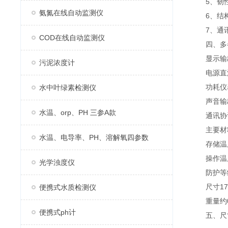
5、韧性外
氨氮在线自动监测仪
6、结构
7、通讯连
COD在线自动监测仪
四、多参
显示输出4
污泥浓度计
电源直流供
功耗仪表功
水中叶绿素检测仪
声音输出
水温、orp、PH 三参A款
通讯协议标准
主要材料A
水温、电导率、PH、溶解氧四参数
存储温度-
操作温度-
光学浊度仪
防护等级I
尺寸175m
便携式水质检测仪
重量约0.
便携式ph计
五、尺