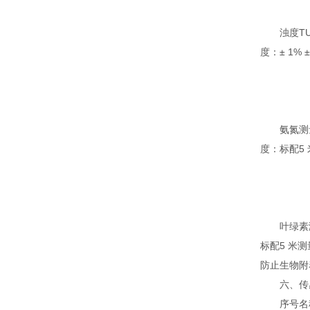
浊度TU测量
度：± 1%
氨氮测量原理
度：标配5 
叶绿素测量原
标配5 米测
防止生物附
六、传感器
序号名称