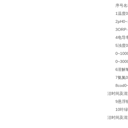
序号名称
1温度0~
2pH0~14
3ORP-15
4电导率0~
5浊度0~4
0~1000
0~3000
6溶解氧0~
7氨氮0~1
8cod0
洁时间及清
9悬浮物0~
10叶绿素
洁时间及清