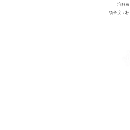
溶解氧DO测
缆长度：标配