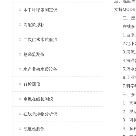
度、温度等
支持MOD
水中叶绿素测定仪
二、应
高配款浮标
在线多参
1.自来水
二次供水水质低浊
2.地下水
3.河流、
总磷监测仪
4.海洋监
5.污水处
水产养殖水质设备
6.工业生
ss检测仪
7.科学研
三、多参
余氯在线检测仪
1、高可
2、灵活
在线悬浮物分析仪
3、可扩
4、多种
浊度检测仪