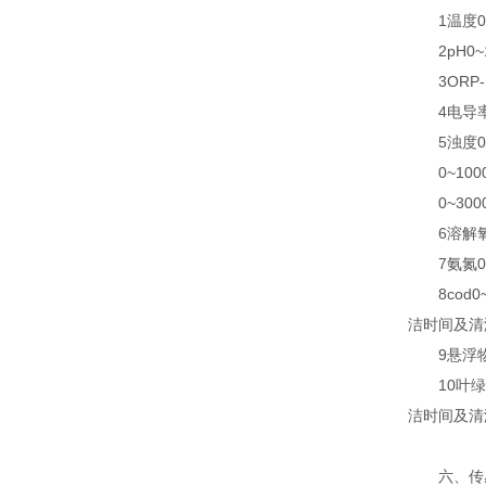
1温度0~
2pH0~14
3ORP-15
4电导率0~
5浊度0~4
0~1000
0~3000
6溶解氧0~
7氨氮0~1
8cod0
洁时间及清
9悬浮物0~
10叶绿素
洁时间及清
六、传感器