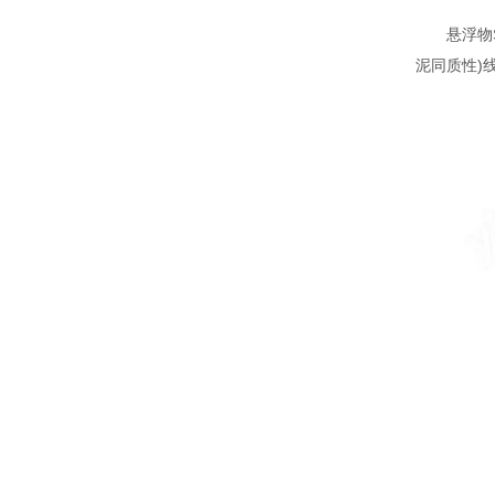
悬浮物SS测
泥同质性)线