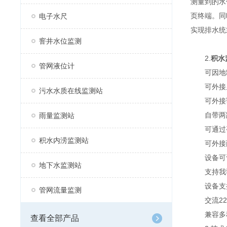
测量到的水
页终端。同
电子水尺
实现排水统
窨井水位监测
2.
积水
管网液位计
可因地制宜
可外接显
污水水质在线监测站
可外接语
自带两路
雨量监测站
可通过手机
积水内涝监测站
可外接两
设备可设
地下水监测站
支持我司
设备支持
管网流量监测
交流220
兼容多种
查看全部产品