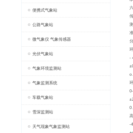
六、
便携式气象站
传感
测
公路气象站
准
微气象仪 气象传感器
分
环
光伏气象站
- 40
±0.
气象环境监测站
o. 
环
气象监测系统
0—
车载气象站
±2
0. 
雪深监测站
高
-40
天气现象气象监测站
+o.