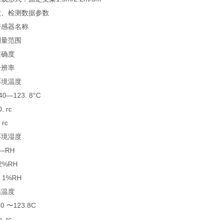
检测数据参数
器名称
量范围
确度
辨率
境温度
—123. 8°C
 rc
rc
境湿度
RH
%RH
1%RH
温度
 〜123.8C
 rc