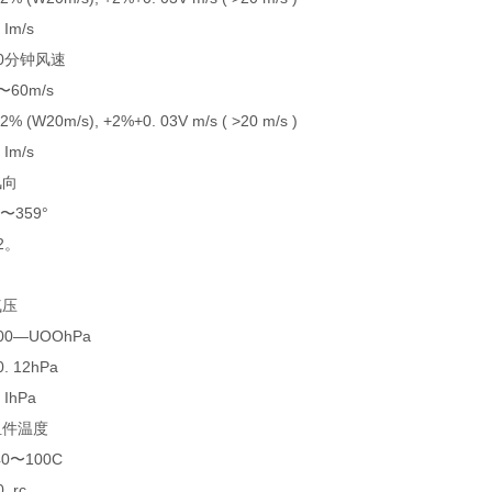
Im/s
分钟风速
0m/s
(W20m/s), +2%+0. 03V m/s ( >20 m/s )
Im/s
向
359°
。
压
—UOOhPa
 12hPa
IhPa
件温度
〜100C
 rc