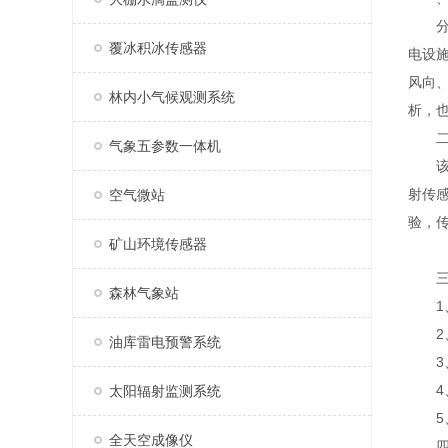
分布
覆冰积冰传感器
电设
风向
林内小气候观测系统
析，
二、
气象五参数一体机
该型
射传
空气微站
验，
矿山环境传感器
三、
森林气象站
1、
2、
油库雷电预警系统
3、
4、
太阳辐射监测系统
5、
全天空成像仪
四、