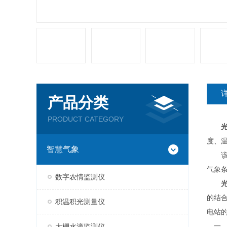
产品分类
PRODUCT CATEGORY
度、
智慧气象
该检
气象
数字农情监测仪
的结
积温积光测量仪
电站
一、
大棚水滴监测仪