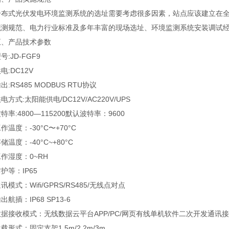
式光伏发电环境监测系统的选址需要考虑很多因素，站点应该建立在全
观测规范、电力行业标准及多年丰富的现场选址、环境监测系统安装调试
产品技术参数
JD-FGF9
DC12V
RS485 MODBUS RTU协议
式:太阳能供电/DC12V/AC220V/UPS
:4800—115200默认波特率：9600
度：-30°C〜+70°C
度：-40°C~+80°C
湿度：0~RH
等：IP65
式：Wifi/GPRS/RS485/无线点对点
插：IP68 SP13-6
接收模式：无线数据云平台APP/PC/网页有线单机软件二次开发通讯
式：固定支架1.5m/2.2m/3m