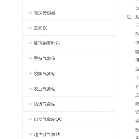
分布
雪深传感器
法、
五、
云高仪
型号:
供电:
玻璃钢百叶箱
输出:
手持气象仪
供电方
波特率
校园气象站
工作温
存储温
农业气象站
工作
防护
防爆气象站
通讯模
自动气象站QC
输出航
数据
超声波气象站
承载形