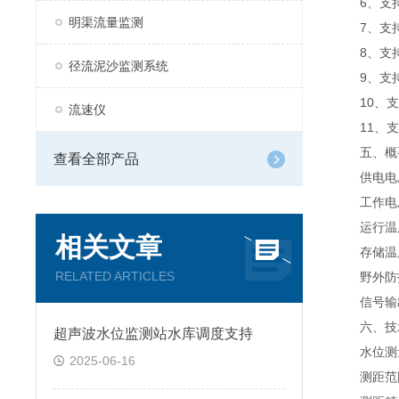
6、支持
明渠流量监测
7、支持
8、支持
径流泥沙监测系统
9、支持数
10、支
流速仪
11、支持外
五、概
查看全部产品
供电电压：1
工作电压
运行温度：
相关文章
存储温度：
RELATED ARTICLES
野外防护等
信号输出：R
六、技
超声波水位监测站水库调度支持
水位测
2025-06-16
测距范围：