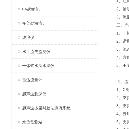
1、江河
2、辅助
电磁海流计
3、流量
多普勒海流计
三、产
1、非接
波浪仪
2、适用
3、流速
水土流失监测仪
4、方便
5、不受
一体式水深水温仪
雷达流量计
四、监
1、CS架
超声波测深仪
2、支持
3、支持
超声波多层时差法测流系统
4、云服
5、支持
水位监测站