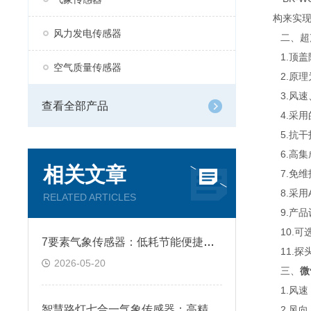
构来实现
风力发电传感器
二、超声
1.顶盖隐
空气质量传感器
2.原理为
3.风速
查看全部产品
4.采用
5.抗干扰
6.高集
相关文章
7.免维
8.采用A
RELATED ARTICLES
9.产品设
10.可选
7要素气象传感器：低耗节能便捷组网 轻松搭建网格化监测站
11.探头
2026-05-20
三、
微
1.风速：测
智慧路灯七合一气象传感器：高精度传感内核 精准捕捉细微气象变化
2.风向：测