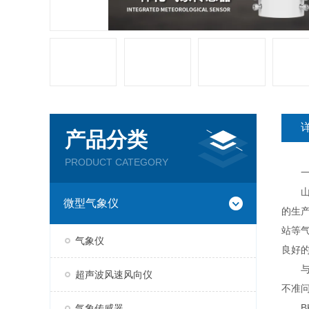
产品分类
PRODUCT CATEGORY
一
山东
微型气象仪
的生
站等
气象仪
良好
与传
超声波风速风向仪
不准
BK-
气象传感器