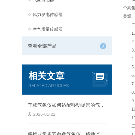
个高
风力发电传感器
美观
二
空气质量传感器
1.
2.
查看全部产品
3.风
4.
5.
相关文章
6.
7.
RELATED ARTICLES
8.
9.产
车载气象仪如何适配移动场景的气象监测需求?
10
2026-01-22
11
三、
便携式常规五参数气象仪，移动监测靠谱吗?
1.风