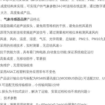
集成度结构来实现，可实现户外气象参数24小时连续在线监测，通过数字
、大方、高度集成产品。
、
气象传感器品牌
产品特点
顶盖隐藏式超声波探头，避免雨雪堆积的干扰，避免自然风遮挡
原理为发射连续变频超声波信号，通过测量相对相位来检测风速风向
速、风向、温度、湿度、气压、光学雨量、总辐射、PM2.5、PM10九
采用的传感技术，实时测量，无启动风速☆
抗干扰能力强，具有看门狗电路,自动复位功能,保证系统稳定运行
高集成度，无移动部件，零磨损
免维护，无需现场校准
采用ASA工程塑料室外应用常年不变色
品设计输出信号标配为RS485通讯接口(MODBUS协议);可选配232
.可选配无线传输模块，小传输间隔1分钟
.探头为卡扣式设计，解决了运输、安装过程松动不准的问题☆
技术参数
速：测量原理超声波，0～60m/s(±0.1m/s)分辨率0.01m/s;