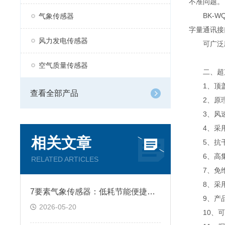
不准问题。
BK-WQ
气象传感器
字量通讯接
风力发电传感器
可广泛应
空气质量传感器
二、超声
1、顶盖
查看全部产品
2、原理
3、风速
4、采用
相关文章
5、抗干扰
6、高集
RELATED ARTICLES
7、免维
8、采用A
7要素气象传感器：低耗节能便捷组网 轻松搭建网格化监测站
9、产品设
2026-05-20
10、可