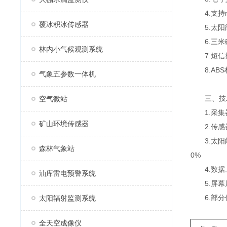
4.支持mo
覆冰积冰传感器
5.太阳能
6.三米
林内小气候观测系统
7.短信
8.ABS
气象五参数一体机
三、技
空气微站
1.采集器供
矿山环境传感器
2.传感器m
3.太阳能供
森林气象站
0%
4.数据上
油库雷电预警系统
5.屏幕尺寸
6.部分
太阳辐射监测系统
全天空成像仪