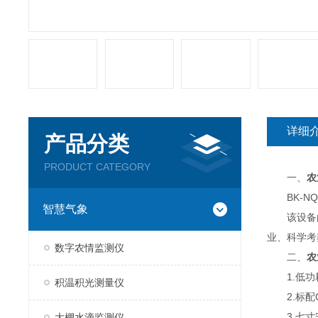
详细
产品分类
PRODUCT CATEGORY
一、
农
BK-NQ
智慧气象
该设备由
业、科学考
数字农情监测仪
二、
农
1.低功耗
积温积光测量仪
2.标配G
3.七寸安卓
大棚水滴监测仪