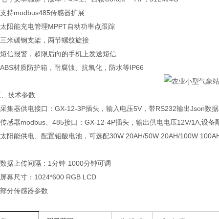
持modbus485传感器扩展
太阳能充电管理MPPT自动功率点跟踪
三米碳钢支架，两节螺纹旋接
短信报警，超限后向的手机上发送短信
BS材质防护箱，耐腐蚀、抗氧化，防水等IP66
技术参数
集器供电接口：GX-12-3P插头，输入电压5V，带RS232输出Json数据格
感器modbus、485接口：GX-12-4P插头，输出供电电压12V/1A,设备
阳能供电、配置铅酸电池，可选配30W 20AH/50W 20AH/100W 10
据上传间隔：1分钟-1000分钟可调
幕尺寸：1024*600 RGB LCD
部分传感器参数