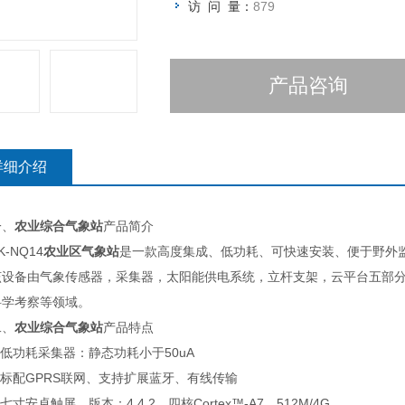
访 问 量：
879
产品咨询
详细介绍
、
农业综合气象站
产品简介
NQ14
农业区气象站
是一款高度集成、低功耗、可快速安装、便于野外
备由气象传感器，采集器，太阳能供电系统，立杆支架，云平台五部分
科学考察等领域。
、
农业综合气象站
产品特点
低功耗采集器：静态功耗小于50uA
标配GPRS联网、支持扩展蓝牙、有线传输
寸安卓触屏，版本：4.4.2、四核Cortex™-A7，512M/4G