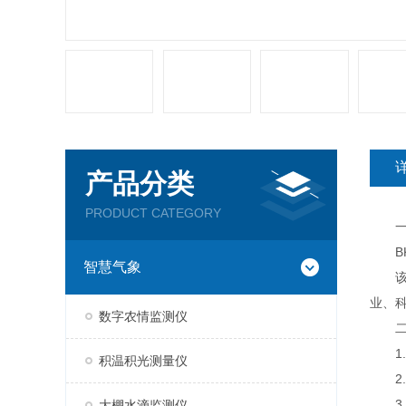
产品分类
PRODUCT CATEGORY
一
BK-
智慧气象
该设
业、
数字农情监测仪
二
1.
积温积光测量仪
2.
3.七
大棚水滴监测仪