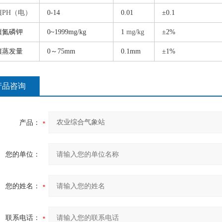
壤
PH（电）
0-14
0.01
±
0.1
壤氮磷钾
0~1999mg/kg
1
mg/kg
±
2%
壤蒸发量
0～75mm
0.1mm
±
1%
产品咨询
产品：
您的单位：
您的姓名：
联系电话：