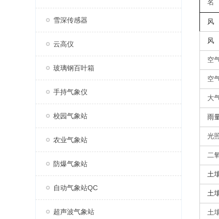
名
雪深传感器
风
风
云高仪
空
玻璃钢百叶箱
空
手持气象仪
大
校园气象站
雨
光
农业气象站
二
防爆气象站
土
自动气象站QC
土
超声波气象站
土