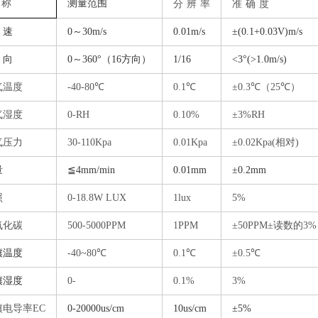
称
测量范围
分
辨
率
准
确
度
 速
0～30m/s
0.01m/s
±(0.1+0.03V)m/s
 向
0～360°（16方向）
1/16
<3°(>1.0m/s)
气温度
-40-80℃
0.1℃
±0.3℃（25℃）
气湿度
0-RH
0.10%
±3%RH
气压力
30-110Kpa
0.01Kpa
±0.02Kpa(相对)
量
≦4mm/min
0.01mm
±0.2mm
照
0-18.8W LUX
1lux
5%
氧化碳
500-5000PPM
1PPM
±50PPM±读数的3%
壤温度
-40~80℃
0.1℃
±0.5℃
壤湿度
0-
0.1%
3%
壤电导率
EC
0-20000us/cm
1
0us/cm
±
5%