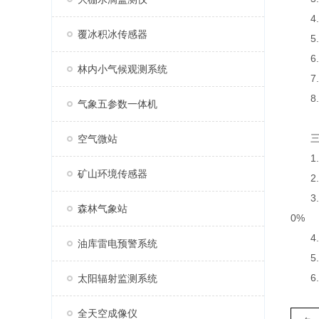
4.支
覆冰积冰传感器
5.
6.
林内小气候观测系统
7.
8.A
气象五参数一体机
三、
空气微站
1.采
矿山环境传感器
2.传
3.太
森林气象站
0%
4.数
油库雷电预警系统
5.屏
6.
太阳辐射监测系统
全天空成像仪