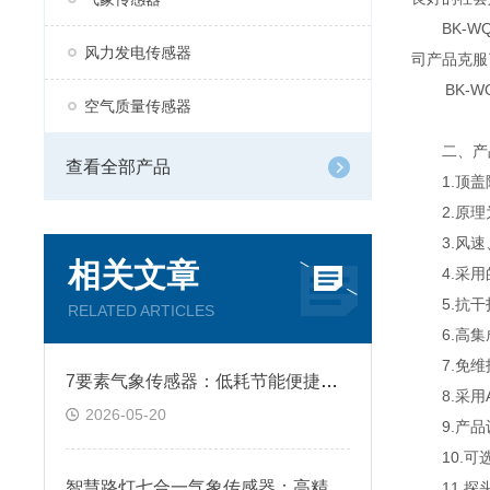
BK-WQ
风力发电传感器
司产品克服
BK-WQ
空气质量传感器
二、产
查看全部产品
1.顶盖隐
2.原理为
3.风速
相关文章
4.采用
5.抗干扰
RELATED ARTICLES
6.高集
7.免维
7要素气象传感器：低耗节能便捷组网 轻松搭建网格化监测站
8.采用A
2026-05-20
9.产品设
10.可选
智慧路灯七合一气象传感器：高精度传感内核 精准捕捉细微气象变化
11.探头