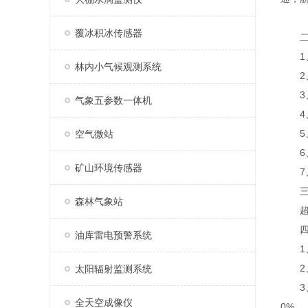
覆冰积冰传感器
二、
1、
林内小气候观测系统
2、
3、7
气象五参数一体机
4、支
5、
空气微站
6、
矿山环境传感器
7、A
三、
森林气象站
超声
四、
油库雷电预警系统
1、采
2、传
太阳辐射监测系统
3、太
全天空成像仪
0%