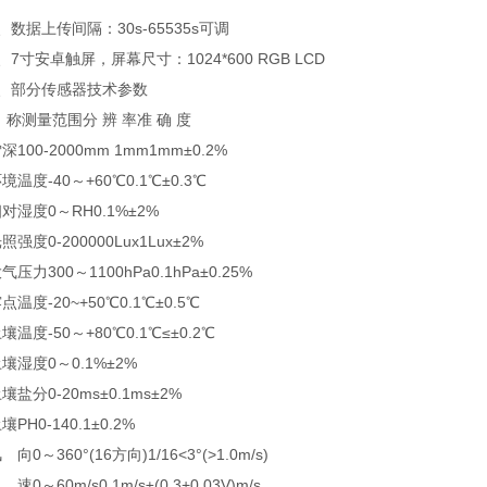
据上传间隔：30s-65535s可调
寸安卓触屏，屏幕尺寸：1024*600 RGB LCD
部分传感器技术参数
测量范围分 辨 率准 确 度
00-2000mm 1mm1mm±0.2%
度-40～+60℃0.1℃±0.3℃
度0～RH0.1%±2%
度0-200000Lux1Lux±2%
力300～1100hPa0.1hPa±0.25%
度-20~+50℃0.1℃±0.5℃
度-50～+80℃0.1℃≤±0.2℃
度0～0.1%±2%
分0-20ms±0.1ms±2%
H0-140.1±0.2%
～360°(16方向)1/16<3°(>1.0m/s)
～60m/s0.1m/s±(0.3+0.03V)m/s