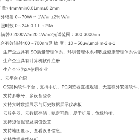
≦4mm/min0.01mm±0.2mm
射 0～70W/㎡ 1W/㎡ ±2% W/㎡
 0～24h 0.1 h ±2%h
0-2000W/m20.1W/m2光谱范围：300-3000nm
辐射400～700nm灵 敏 度：10～50μv/μmol·m-2·s-1
生产企业具有ISO质量管理体系、环境管理体系和职业健康管理体系认证
生产企业具有计算机软件注册
生产企业为3A信用企业
云平台介绍
CS架构软件平台，支持手机、PC浏览器直接观测、无需额外安装软件
支持多帐号、多设备登录
支持实时数据展示与历史数据展示仪表板
云服务器、云数据存储，稳定可靠，易于扩展，负载均衡。
支持短信报警及阈值设置
支持地图显示、查看设备信息。
支持数据曲线分析