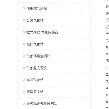
雨 量
便携式气象站
紫外辐
日照时数
公路气象站
总辐射
微气象仪 气象传感器
光合有效
7、
光伏气象站
8、
9、
气象环境监测站
五、
1、
气象监测系统
2、
车载气象站
3、
4、
雪深监测站
5、
6、
天气现象气象监测站
7、