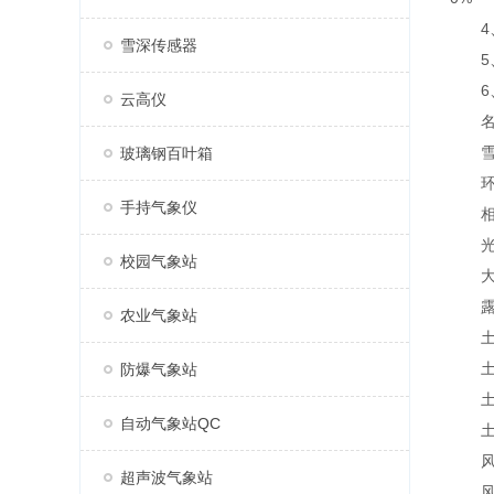
4、数
雪深传感器
5、7
6、
云高仪
名 称
雪深1
玻璃钢百叶箱
环境温
手持气象仪
相对湿
光照强
校园气象站
大气压
露点温
农业气象站
土壤温
土壤湿
防爆气象站
土壤盐
自动气象站QC
土壤P
风 向0
超声波气象站
风 速0