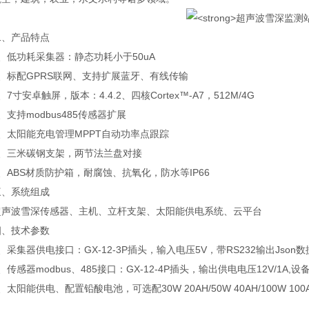
产品特点
低功耗采集器：静态功耗小于50uA
标配GPRS联网、支持扩展蓝牙、有线传输
寸安卓触屏，版本：4.4.2、四核Cortex™-A7，512M/4G
持modbus485传感器扩展
太阳能充电管理MPPT自动功率点跟踪
三米碳钢支架，两节法兰盘对接
BS材质防护箱，耐腐蚀、抗氧化，防水等IP66
系统组成
波雪深传感器、主机、立杆支架、太阳能供电系统、云平台
技术参数
集器供电接口：GX-12-3P插头，输入电压5V，带RS232输出Json数据
感器modbus、485接口：GX-12-4P插头，输出供电电压12V/1A,设
阳能供电、配置铅酸电池，可选配30W 20AH/50W 40AH/100W 1