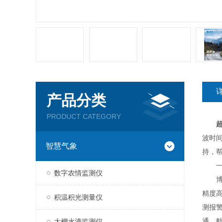
产品分类
PRODUCT CATEGORY
波时
智慧气象
持，
一、
数字农情监测仪
博科
精度
积温积光测量仪
测报
通，
大棚水滴监测仪