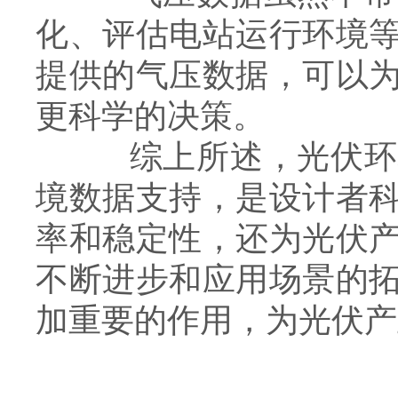
化、评估电站运行环境
提供的气压数据，可以
更科学的决策。
综上所述，光伏环境
境数据支持，是设计者
率和稳定性，还为光伏
不断进步和应用场景的
加重要的作用，为光伏产