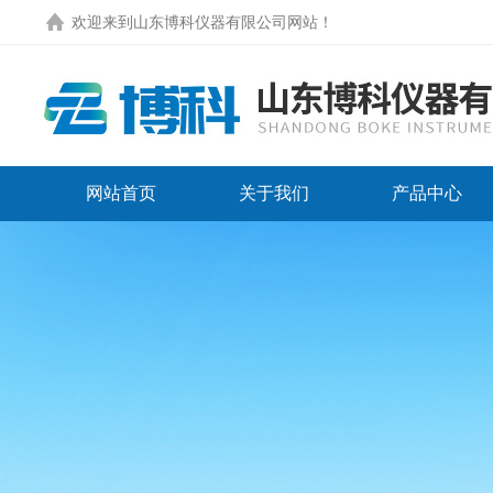
欢迎来到
山东博科仪器有限公司网站
！
网站首页
关于我们
产品中心