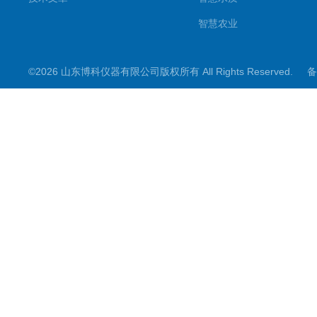
智慧农业
智慧环境
©2026 山东博科仪器有限公司版权所有 All Rights Reserved.
备
微型气象仪
水雨情监测设备
光伏类设备
大坝监测设备
小麦测报
地质灾害
能见度监测
其他设备
结冰检测
生化分析