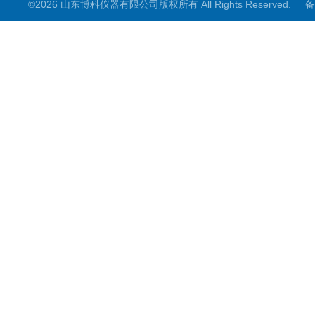
©2026 山东博科仪器有限公司版权所有 All Rights Reserved.
备
微型气象仪
水雨情监测设备
光伏类设备
大坝监测设备
小麦测报
地质灾害
能见度监测
其他设备
结冰检测
生化分析
工况