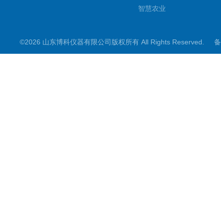
智慧农业
智慧环境
©2026 山东博科仪器有限公司版权所有 All Rights Reserved.
备
微型气象仪
水雨情监测设备
光伏类设备
大坝监测设备
小麦测报
地质灾害
能见度监测
其他设备
结冰检测
生化分析