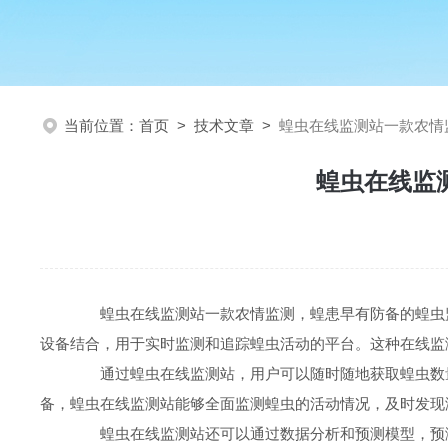
当前位置：
首页
>
技术文章
>
蝗虫在线监测站一款农情
蝗虫在线监
蝗虫在线监测站一款农情监测，蝗患早有防备的蝗虫监测
设备结合，用于实时监测和追踪蝗虫活动的平台。这种在线监
通过蝗虫在线监测站，用户可以随时随地获取蝗虫数量
备，蝗虫在线监测站能够全面监测蝗虫的活动情况，及时发现
蝗虫在线监测站还可以通过数据分析和预测模型，预测