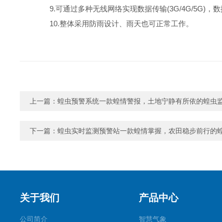
9.可通过多种无线网络实现数据传输(3G/4G/5G)，
10.整体采用防雨设计、雨天也可正常工作。
上一篇：
蝗虫预警系统一款蝗情警报，土地宁静有所依的蝗虫
下一篇：
蝗虫实时监测预警站一款蝗情掌握，农田稳步前行的
关于我们
产品中心
公司简介
智慧气象