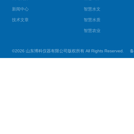
新闻中心
智慧水文
技术文章
智慧水质
智慧农业
智慧环境
©2026 山东博科仪器有限公司版权所有 All Rights Reserved.
备
微型气象仪
水雨情监测设备
光伏类设备
大坝监测设备
小麦测报
地质灾害
能见度监测
其他设备