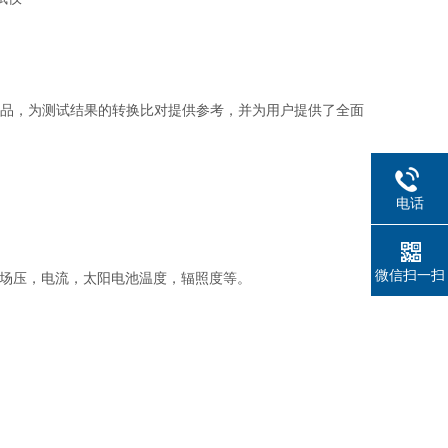
品，为测试结果的转换比对提供参考，并为用户提供了全面
电话
微信扫一扫
大场压，电流，太阳电池温度，辐照度等。