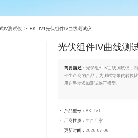
式IV测试仪
> BK--IV1光伏组件IV曲线测试仪
光伏组件IV曲线测
简要描述：
光伏组件IV曲线测试仪，
件生产商的产品，为测试结果的转换
用户手动添加测试修正模型。
产品型号：
BK--IV1
厂商性质：
生产厂家
更新时间：
2026-07-06