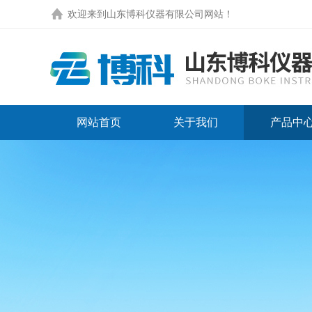
欢迎来到
山东博科仪器有限公司网站
！
网站首页
关于我们
产品中