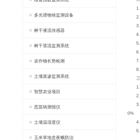
1.
多光谱物候监测设备
2.
3.七
树干液流传感器
4.支
5.
树干茎流监测系统
6.
7.
农作物长势检测
8.
土壤蒸渗监测系统
三、
1.采
智慧农业项目
2.传
3.太
恶苗病测报仪
0%
4.数
土壤温湿度仪
5.屏
玉米草地贪夜蛾防治