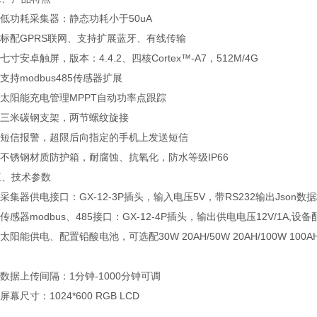
低功耗采集器：静态功耗小于50uA
标配GPRS联网、支持扩展蓝牙、有线传输
寸安卓触屏，版本：4.4.2、四核Cortex™-A7，512M/4G
持modbus485传感器扩展
太阳能充电管理MPPT自动功率点跟踪
三米碳钢支架，两节螺纹旋接
短信报警，超限后向指定的手机上发送短信
不锈钢材质防护箱，耐腐蚀、抗氧化，防水等级IP66
技术参数
集器供电接口：GX-12-3P插头，输入电压5V，带RS232输出Json数据格
感器modbus、485接口：GX-12-4P插头，输出供电电压12V/1A,设备
阳能供电、配置铅酸电池，可选配30W 20AH/50W 20AH/100W 10
据上传间隔：1分钟-1000分钟可调
幕尺寸：1024*600 RGB LCD