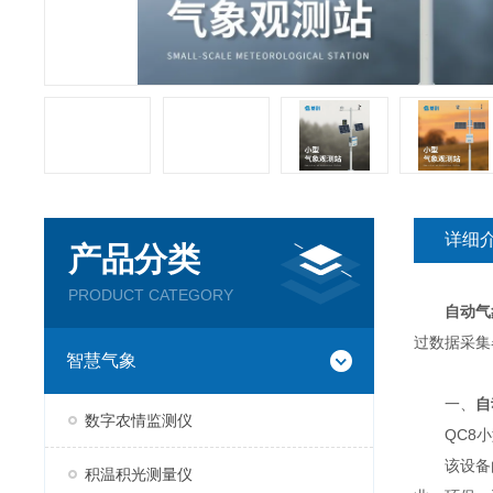
详细
产品分类
PRODUCT CATEGORY
自动气
过数据采集
智慧气象
一、
自
数字农情监测仪
QC8小型
该设备由
积温积光测量仪