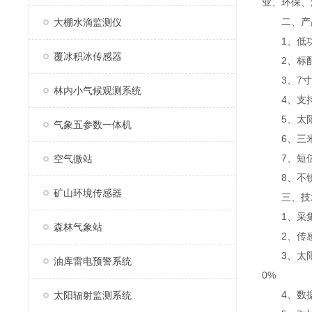
业、环保、
二、产
大棚水滴监测仪
1、低功
覆冰积冰传感器
2、标配G
3、7寸安卓
林内小气候观测系统
4、支持m
5、太阳能
气象五参数一体机
6、三米
7、短信
空气微站
8、不锈钢
矿山环境传感器
三、技
1、采集器供
森林气象站
2、传感器m
3、太阳能供
油库雷电预警系统
0%
4、数据上
太阳辐射监测系统