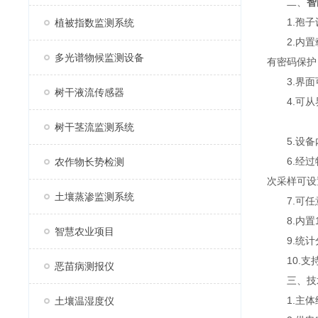
二、
智
1.孢子
植被指数监测系统
2.内置载
多光谱物候监测设备
有密码保护
3.界面可
树干液流传感器
4.可从界
树干茎流监测系统
5.设备内
6.经过特
农作物长势检测
次采样可设
土壤蒸渗监测系统
7.可任意
8.内置1
智慧农业项目
9.统计分
10.支
恶苗病测报仪
三、技
1.主体
土壤温湿度仪