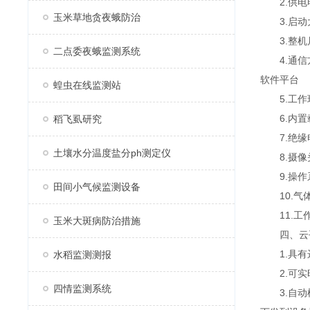
2.供电电压
玉米草地贪夜蛾防治
3.启动大功
3.整机尺寸：
二点委夜蛾监测系统
4.通信方
软件平台
蝗虫在线监测站
5.工作环境
6.内置载
稻飞虱研究
7.绝缘电阻
土壤水分温度盐分ph测定仪
8.摄像头
9.操作系
田间小气候监测设备
10.气体采
11.工作
玉米大斑病防治措施
四、云
1.具有
水稻监测测报
2.可实时
四情监测系统
3.自动模