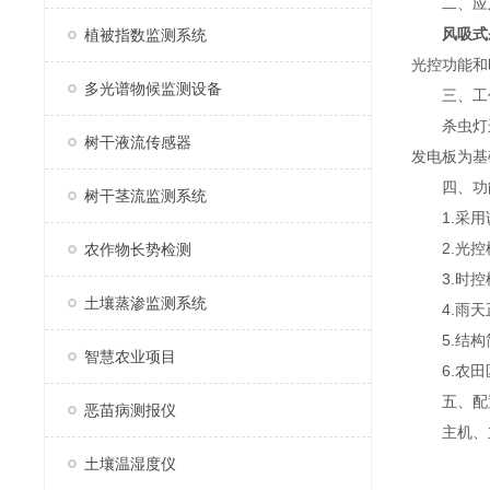
二、应
风吸式
植被指数监测系统
光控功能和
多光谱物候监测设备
三、工
杀虫灯运
树干液流传感器
发电板为基
四、功
树干茎流监测系统
1.采用诱
2.光控
农作物长势检测
3.时控模
土壤蒸渗监测系统
4.雨天
5.结构简
智慧农业项目
6.农田区
五、配
恶苗病测报仪
主机、立杆
土壤温湿度仪