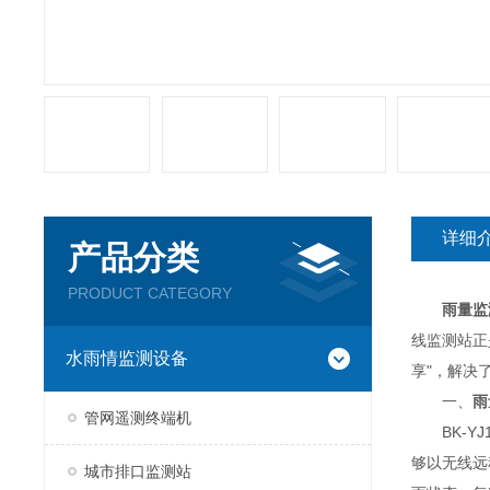
详细
产品分类
PRODUCT CATEGORY
雨量监
线监测站正
水雨情监测设备
享"，解决
一、
雨
管网遥测终端机
BK-YJ
够以无线远
城市排口监测站