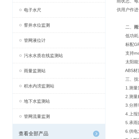
雨状态、每
供用户作进
电子水尺
窨井水位监测
二、
雨
低功耗采集
管网液位计
标配GP
支持mod
污水水质在线监测站
太阳能充
ABS材质
雨量监测站
三、技术
积水内涝监测站
1.测量范
2.测量精
地下水监测站
3.分辨率
4.上报
管网流量监测
5.承雨口
6.供电
查看全部产品