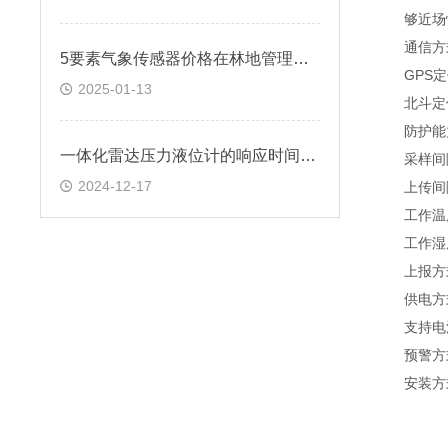
够近场快
通信方式CA
5要素气象传感器价格在林地管理中的作用
GPS定位
2025-01-13
北斗定位精
防护能力I
一体化雷达压力液位计的响应时间是多少？响应时间的因素有哪些？
采样间隔(s
2024-12-17
上传间隔(s
工作温度(℃
工作湿度(
上报方式
供电方式
支持电
预警方式
安装方式