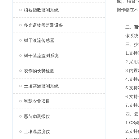
像)。结合
据作物在不
植被指数监测系统
多光谱物候监测设备
二、
苗
该系统由三
树干液流传感器
三、技
1.支持区
树干茎流监测系统
2.采用高
3.内置
农作物长势检测
4.支持超低照度
土壤蒸渗监测系统
5.支持2
6.支持
智慧农业项目
7.支持3
四、云
恶苗病测报仪
1.CS架
2.支持
土壤温湿度仪