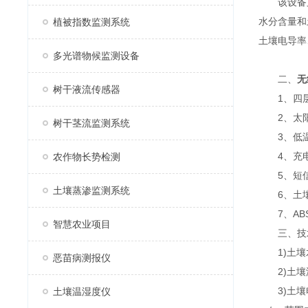
该设备支持
水分含量和
植被指数监测系统
土壤电导率
多光谱物候监测设备
二、
无
树干液流传感器
1、四层
2、太阳
树干茎流监测系统
3、低温7寸
4、充电控
农作物长势检测
5、短信
土壤蒸渗监测系统
6、土壤
7、ABS
智慧农业项目
三、技
1)土壤水
恶苗病测报仪
2)土壤温度
3)土壤电导率
土壤温湿度仪