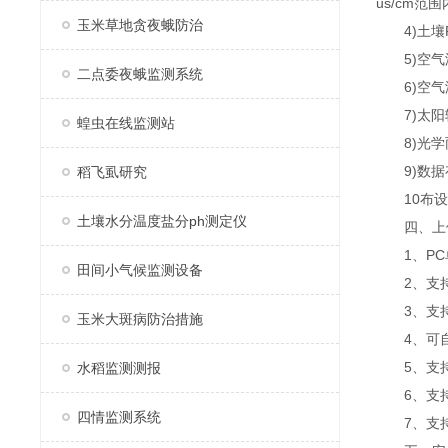
us/cm范围内
玉米草地贪夜蛾防治
4)土壤PH
5)空气温度
二点委夜蛾监测系统
6)空气湿度
7)太阳辐射
蝗虫在线监测站
8)光学雨
9)数据存
稻飞虱研究
10布设时
土壤水分温度盐分ph测定仪
四、上位
1、PC
田间小气候监测设备
2、支持
3、支持js
玉米大斑病防治措施
4、可自设
5、支持
水稻监测测报
6、支持
四情监测系统
7、支持外置