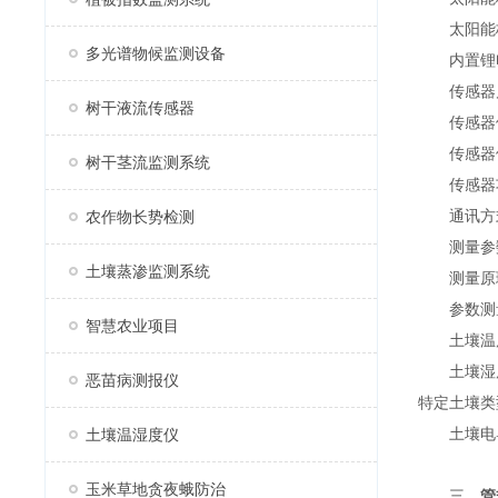
太阳能板
多光谱物候监测设备
内置锂电池
传感器启
树干液流传感器
传感器供电
传感器供
树干茎流监测系统
传感器功耗
通讯方式：4
农作物长势检测
测量参数：
土壤蒸渗监测系统
测量原理
参数测量
智慧农业项目
土壤温度-30
土壤湿度0
恶苗病测报仪
特定土壤类型
土壤电导率0~
土壤温湿度仪
玉米草地贪夜蛾防治
三、
管