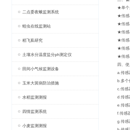
★单个土壤
二点委夜蛾监测系统
★传感器采
★传感器
蝗虫在线监测站
★传感器
★传感器防
稻飞虱研究
★传感器
土壤水分温度盐分ph测定仪
★传感器
四、使用
田间小气候监测设备
a.传感
b.多个传
玉米大斑病防治措施
c.传感器
d.传感器
水稻监测测报
e.传感
四情监测系统
f.传感器
g.传感
小麦监测测报
h.传感