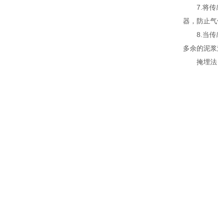
7.将传感
器，防止气
8.当传感
多余的泥浆
掩埋法：