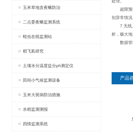
处理。
玉米草地贪夜蛾防治
超限预警
别异常情况
二点委夜蛾监测系统
7.无线上
析，极大地
蝗虫在线监测站
数据管理
稻飞虱研究
土壤水分温度盐分ph测定仪
产品
田间小气候监测设备
玉米大斑病防治措施
水稻监测测报
四情监测系统