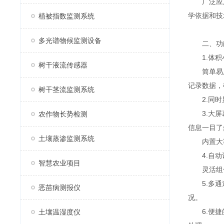
广泛应用
学依据和技
植被指数监测系统
多光谱物候监测设备
二、功
1.体积小
树干液流传感器
简单易用
记录数据，
树干茎流监测系统
2.同时显
3.大屏幕
农作物长势检测
信息一目了
土壤蒸渗监测系统
内置大容量
4.自动识
智慧农业项目
灵活组合
5.多通道
恶苗病测报仪
况。
6.便捷的
土壤温湿度仪