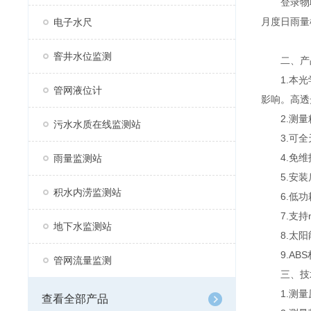
登录物联
月度日雨量
电子水尺
窨井水位监测
二、产
1.本光学
管网液位计
影响。高透
2.测量精
污水水质在线监测站
3.可全
4.免维
雨量监测站
5.安装
积水内涝监测站
6.低功耗
7.支持mo
地下水监测站
8.太阳能
9.ABS
管网流量监测
三、技术
1.测量
查看全部产品