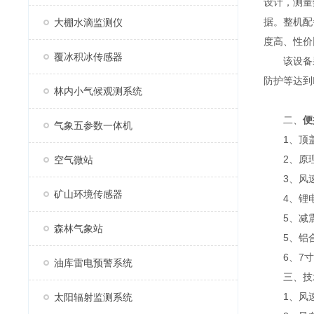
设计，测量
据。整机配
大棚水滴监测仪
度高、性价
覆冰积冰传感器
该设备采用
防护等达到I
林内小气候观测系统
二、
便
气象五参数一体机
1、顶盖
2、原理
空气微站
3、风速
矿山环境传感器
4、锂电
5、减震
森林气象站
5、铝合
6、7寸
油库雷电预警系统
三、技
1、风速：0
太阳辐射监测系统