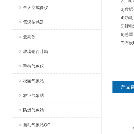
2、风向：0
全天空成像仪
3)数据存
4)功耗
雪深传感器
5)锂电池
6)总重量：
云高仪
7)布设时
玻璃钢百叶箱
手持气象仪
校园气象站
产品
农业气象站
防爆气象站
自动气象站QC