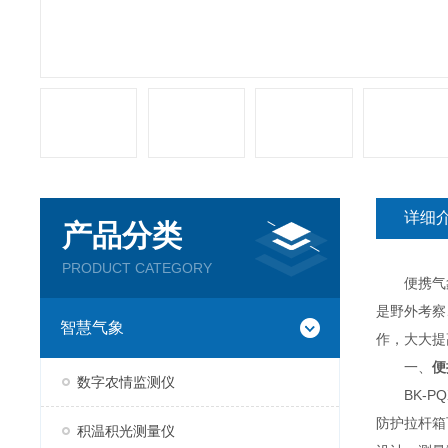
详细
产品分类
PRODUCT CATEGORY
便携气象
是野外考察
智慧气象
作，大大提
一、
便
数字农情监测仪
BK-PQ
防护拉杆箱
积温积光测量仪