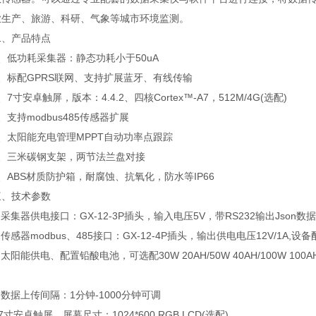
业生产、旅游、科研、气象等城市环境监测。
产品特点
低功耗采集器：静态功耗小于50uA
标配GPRS联网、支持扩展蓝牙、有线传输
寸安卓触屏，版本：4.4.2、四核Cortex™-A7，512M/4G(选配)
持modbus485传感器扩展
太阳能充电管理MPPT自动功率点跟踪
三米碳钢支架，两节法兰盘对接
BS材质防护箱，耐腐蚀、抗氧化，防水等IP66
技术参数
集器供电接口：GX-12-3P插头，输入电压5V，带RS232输出Json数据格
感器modbus、485接口：GX-12-4P插头，输出供电电压12V/1A,设备
阳能供电、配置铅酸电池，可选配30W 20AH/50W 40AH/100W 10
据上传间隔：1分钟-1000分钟可调
寸安卓触屏，屏幕尺寸：1024*600 RGB LCD(选配)