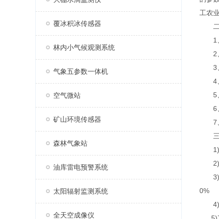
工农
覆冰积冰传感器
二、
1、
林内小气候观测系统
2、
3、7
气象五参数一体机
4、支
5、
空气微站
6、
矿山环境传感器
7、A
三、
森林气象站
1)采
2)传
油库雷电预警系统
3)太
0%
太阳辐射监测系统
4)数
全天空成像仪
5)7