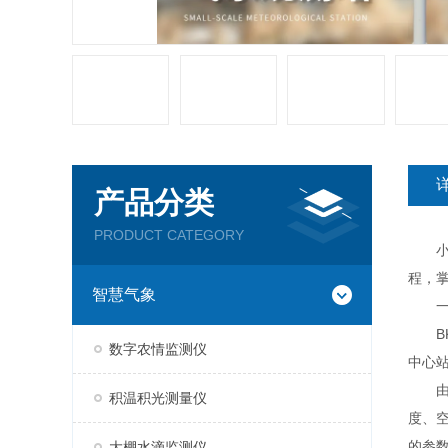
产品分类
PRODUCT CATEGORY
小型
程，
智慧气象
一
BK
数字农情监测仪
中心
由气
积温积光测量仪
度、
的参
大棚水滴监测仪