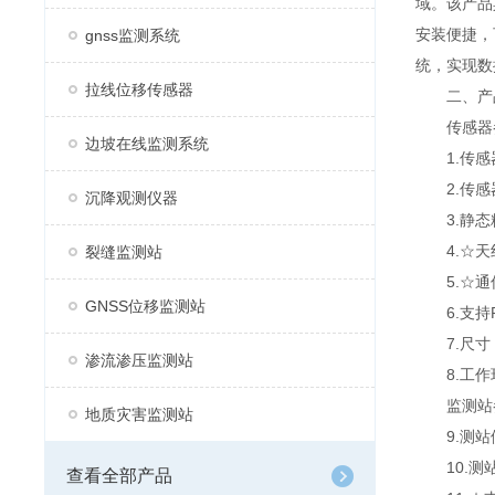
域。该产品
安装便捷，
gnss监测系统
统，实现数
拉线位移传感器
二、产
传感器
边坡在线监测系统
1.传感器供
2.传感器
沉降观测仪器
3.静态精度
4.☆天
裂缝监测站
5.☆通信
GNSS位移监测站
6.支持R
7.尺寸：
渗流渗压监测站
8.工作环境
监测站
地质灾害监测站
9.测站供
10.测站功
查看全部产品