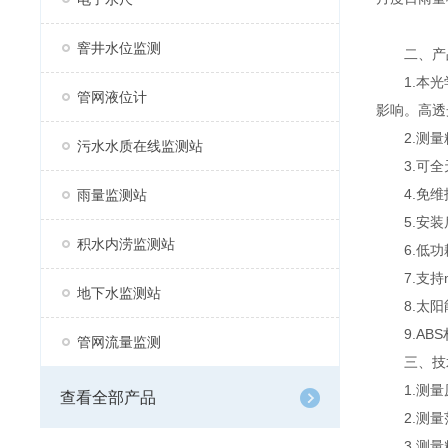
窨井水位监测
二、产
1.本光学
管网液位计
影响。高透
2.测量精
污水水质在线监测站
3.可全
4.免维
雨量监测站
5.安装
积水内涝监测站
6.低功耗
7.支持mo
地下水监测站
8.太阳能
9.ABS
管网流量监测
三、技术
1.测量
查看全部产品
2.测量范
3.测量精