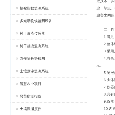
控技术，实
虫、杀虫、
植被指数监测系统
虫害之间的
多光谱物候监测设备
二、性
树干液流传感器
1.满足 G
2.整体
树干茎流监测系统
3.采用
4.彩色7
农作物长势检测
示。
土壤蒸渗监测系统
5.测报灯
6.虫体洒
智慧农业项目
7.仪器内
8.具有自
恶苗病测报仪
9.仪器各
10.内置
土壤温湿度仪