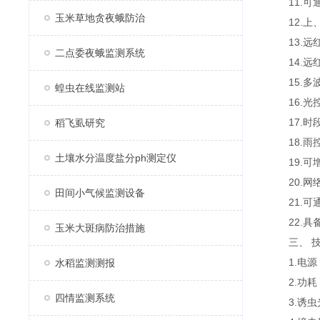
11.可通
玉米草地贪夜蛾防治
12.上、
13.远红
二点委夜蛾监测系统
14.远红
15.多波
蝗虫在线监测站
16.光控
17.时段
稻飞虱研究
18.雨控
土壤水分温度盐分ph测定仪
19.可增
20.网络
田间小气候监测设备
21.可通
22.具备
玉米大斑病防治措施
三、 技
1.电源：
水稻监测测报
2.功耗：
四情监测系统
3.诱虫光