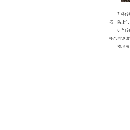
7.将传感
器，防止气
8.当传感
多余的泥浆
掩埋法：