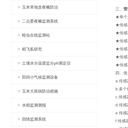
玉米草地贪夜蛾防治
三、
管
★单个土壤
二点委夜蛾监测系统
★传感器采
★传感器
蝗虫在线监测站
★传感器
★传感器防
稻飞虱研究
★传感器
土壤水分温度盐分ph测定仪
★传感器
四、使用
田间小气候监测设备
a.传感
b.多个传
玉米大斑病防治措施
c.传感器
d.传感器
水稻监测测报
e.传感
四情监测系统
f.传感器