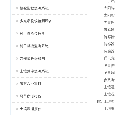
二、产
太阳能板
植被指数监测系统
太阳能板
多光谱物候监测设备
内置锂电池
传感器启
树干液流传感器
传感器供电
传感器供
树干茎流监测系统
传感器功耗
通讯方式：4
农作物长势检测
测量参数：
土壤蒸渗监测系统
测量原理
参数测量
智慧农业项目
土壤温度-30
土壤湿度0
恶苗病测报仪
特定土壤类型
土壤电导率0~
土壤温湿度仪