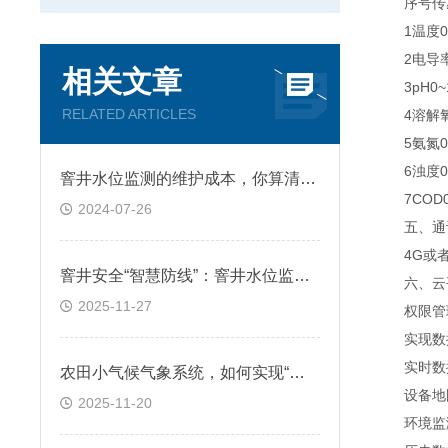
序号传感
1温度0~
2电导率0~5
相关文章
3pH0~14
RELATED ARTICLES
4溶解氧0~
5氨氮0-1
6浊度0~4
窨井水位监测的维护成本，你算清楚了吗
7COD0～5
2024-07-26
五、通
4G或者NB
窨井安全“智慧防线”：窨井水位监测系统的应用场景
六、云平
2025-11-27
权限管理
实现数据
实时数据
农田小气候气象系统，如何实现“数据说话”的农田管理?
设备地图
2025-11-20
环境监测