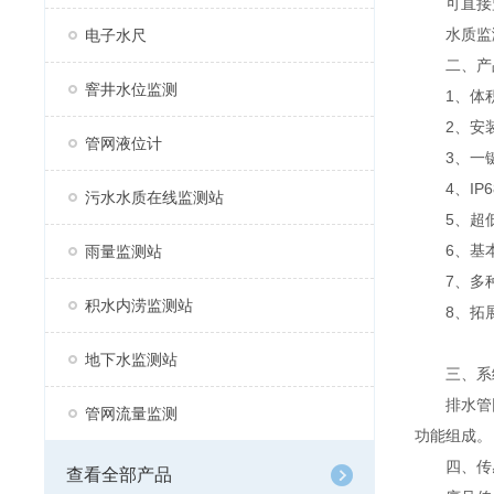
可直接监
水质监测
电子水尺
二、产
窨井水位监测
1、体积
2、安装
管网液位计
3、一键
4、IP6
污水水质在线监测站
5、超低功
6、基本
雨量监测站
7、多种
积水内涝监测站
8、拓展性
地下水监测站
三、系
排水管网
管网流量监测
功能组成。
四、传感
查看全部产品