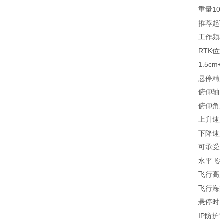
重量10kg
推荐起飞重
工作频率2.
RTK位置精
1.5cm+
悬停精度垂直
俯仰轴：30
俯仰角度
上升速度6
下降速度5
可承受风速1
水平飞行速
飞行高度7
飞行海拔高
悬停时间无负
IP防护等