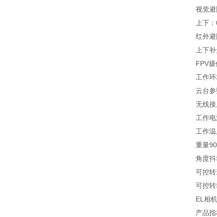
视觉避障物
上下：0.
红外避障感
上下补光
FPV摄像
工作环境温
云台参
无线接又2
工作电流静态 
工作温度-
重量900kg
角度抖动量
可控转速旋转角
可控转动范围
EL相
产品指标