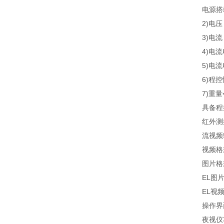
电源搭载1)
2)电压 0～
3)电流 0
4)电流
5)电流电
6)程控
7)重量<2
具备程控，
红外测控
流视频输出
视频格式
图片格式
EL图片处
EL视频处
操作界面中
夜视仪