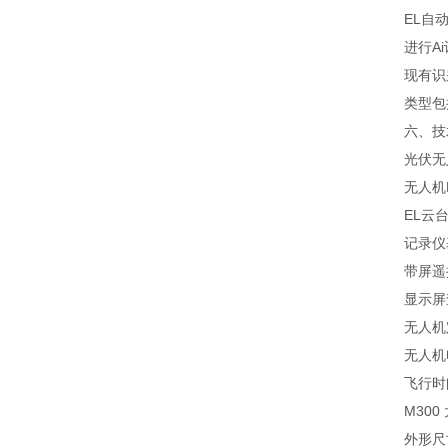
EL⾃动
进⾏Ai
现有识别
类型包括
六、技
光伏⽆⼈
无人机M3
EL云台相
记录仪基于
带屏遥控
显⽰屏查
无人机定位GP
无人机电
飞行时间
M300 
外形尺寸43