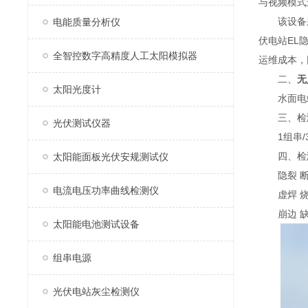
与视频模式
该设备采⽤
电能质量分析仪
伏电站EL
全智控数字高精度人工太阳模拟器
运维成本，
二、
无
太阳光度计
⽔⾯电站
三、检
光伏测试仪器
1组串/30
四、检测
太阳能面板光伏安规测试仪
隐裂 断栅
电流电压功率曲线检测仪
虚焊 烧结
崩边 缺⾓ 
太阳能电池测试设备
组串电源
光伏电站灰尘检测仪