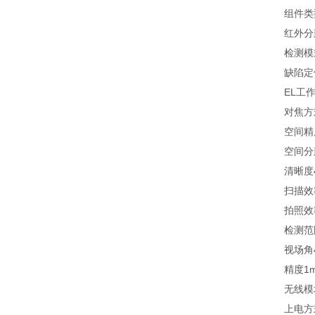
组件类型晶
红外分辨率4
检测模式
缺陷定位
EL工作距
对焦方式
空间精度0.
空间分辨率
清晰度4
扫描效率3
拍照效率5
检测范围单
视场角45°
精度1m
无线模块
上电方式多