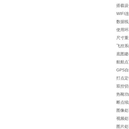
搭载设备
WIFI连
数据线连
使用环
尺寸重量13*
飞控系
底图建模
航航点飞
GPS自动
打点定位
双控切换
热靴功能
断点续航
图像处
视频处理
图片处理