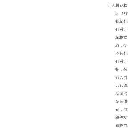
⽆⼈机巡检
5、软件
视频处
针对⽆⼈
频格式，
取，便于
图⽚处
针对⽆⼈
拍，保存
⾏合成处
云端管理
我司线上
站运维数
别，电站
算等功
缺陷⾃动