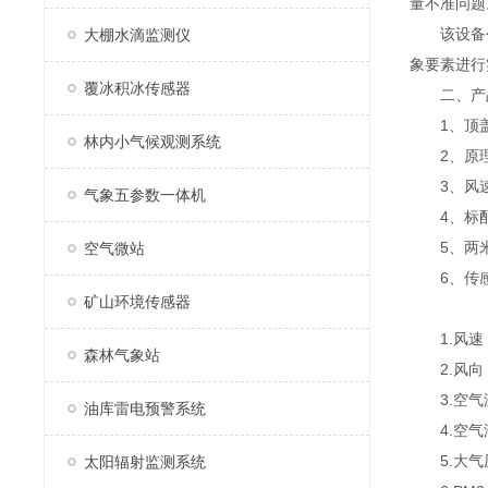
量不准问题
该设备创新
大棚水滴监测仪
象要素进行
覆冰积冰传感器
二、产
1、顶盖
林内小气候观测系统
2、原理
3、风速
气象五参数一体机
4、标配GP
5、两米
空气微站
6、传感器
矿山环境传感器
1.风速：测
森林气象站
2.风向：测
3.空气温度
油库雷电预警系统
4.空气湿度
5.大气压力
太阳辐射监测系统