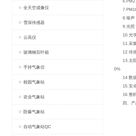
6.PM2.5
全天空成像仪
7.PM10：
8.噪声：测
雪深传感器
9.光照：测
10.光学雨
云高仪
11.采集器
12.传感器
玻璃钢百叶箱
13.太阳能
手持气象仪
0%
14.数据
校园气象站
15.安卓7
16.整
农业气象站
四、产品
防爆气象站
自动气象站QC