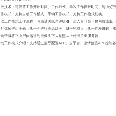
技术：可设置工作开始时间、工作时长、单次工作循环时间、诱虫灯开
模式：支持自动工作模式、手动工作模式，支持工作模式切换。
工作模式工作流程：飞虫受诱虫光源吸引→进入百叶窗→撞向撞击版→
子尸体掉进烘干仓→烘干仓进行高温烘干，烘干完成后→烘干挡板翻转→
传送带将将飞虫尸体运送到摄像头下→拍照→上传照片至服务器。
工作模式介绍：支持通过蓝牙配置APP、云平台、虫情监测APP控制