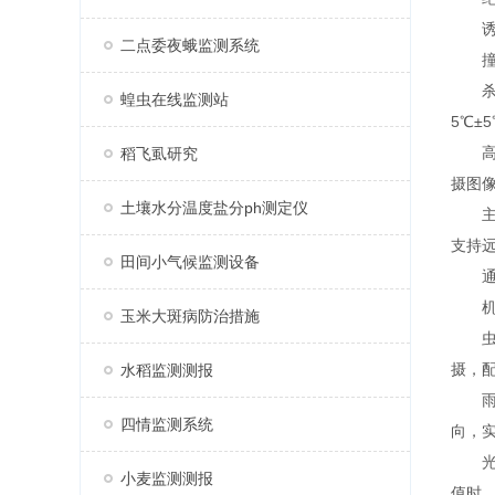
诱虫
二点委夜蛾监测系统
撞击屏
杀虫
蝗虫在线监测站
5℃±
高清
稻飞虱研究
摄图
土壤水分温度盐分ph测定仪
主控
支持
田间小气候监测设备
通信
机械
玉米大斑病防治措施
虫情
摄，
水稻监测测报
雨控
四情监测系统
向，
光控
小麦监测测报
值时