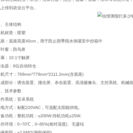
况上传到农业云平台。
主体结构
材质：喷塑
：底座高度40cm，用于防止雨季雨水倒灌至中控箱中
窗：防鸟兽
：10.1寸触屏
器：8位自动转仓
寸：769mm*779mm*2111.2mm(含底座)
部分：诱虫装置、撞击屏、杀虫装置、高清摄像头、主控系统、机械组
技术参数
系统：安卓系统
方式：标配220VAC，可选配太阳能供电。
耗：整机功耗：≤200W;待机功耗≤25W;
境：0~70℃，0~85%(相对湿度)、无凝结
阻：≥2.5MΩ(漏电保护)