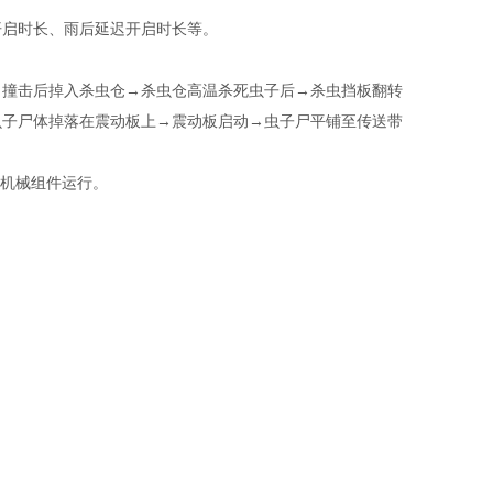
启时长、雨后延迟开启时长等。
撞击后掉入杀虫仓→杀虫仓高温杀死虫子后→杀虫挡板翻转
虫子尸体掉落在震动板上→震动板启动→虫子尸平铺至传送带
各机械组件运行。