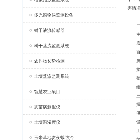
害情
多光谱物候监测设备
二、
树干液流传感器
主机
底座
树干茎流监测系统
百叶
屏幕
农作物长势检测
接虫
土壤蒸渗监测系统
整机尺
组成
智慧农业项目
三、
操作
恶苗病测报仪
供电
设备功
土壤温湿度仪
工作环
玉米草地贪夜蛾防治
绝缘电