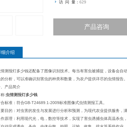
访 问 量：
629
产品咨询
详细介绍
测报灯多少钱还配备了图像识别技术。每当有害虫被捕捉，设备会自动
法的分析，可以准确识别害虫的种类和数量，为农户提供详尽的虫情报告
产品简介
:
虫情测报灯多少钱
准：符合GB-T24689.1-2009标准图像式虫情测报工具。
目的：对虫害的发生与发展进行分析和预测，为现代农业提供服务，满
原理：利用现代光，电，数控等技术，实现了害虫诱捕虫体高温杀虫，
可自动完成诱虫，杀虫，虫体分散，拍照，运输，收集，排水等系统作业