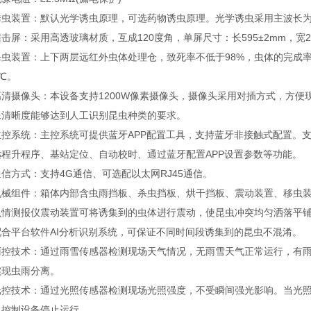
装置：默认光学诱虫原理，可选药物诱虫原理。光学诱虫采用主波长为365
：采用高透玻璃材质，互成120度角，单屏尺寸：长595±2mm，宽21
装置：上下两层远红外虫体处理仓，致死率不低于98%，虫体的完成率不
5℃。
摄像头：本设备支持1200W像素摄像头，摄像头采用对插方式，方便
像清晰度能够达到人工识别昆虫种类的要求。
系统：主控系统可提供蓝牙APP配置工具，支持蓝牙非接触式配置。支
远程升程序、基站定位、自动校时、通过蓝牙配置APP设置参数等功能。
方式：支持4G通信、可选配以太网RJ45通信。
组件：箱体内部含虫雨挡板、杀虫挡板、烘干挡板、震动装置、移虫装
测报仪震动装置可将诱集到的虫体进行震动，使昆虫冲突均匀洒落平铺
配合平台软件AI分析识别系统，可保证不同时间段诱集到的昆虫不混淆。
技术：通过雨雪传感器检测现场天气情况，无雨雪天气正常运行，有雨
实现虫雨分离。
技术：通过光照传感器检测现场光照强度，不受瞬间强光影响。当光照小
，控制设备停止运行。