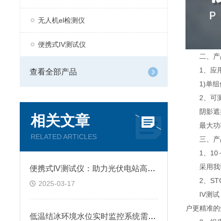
无人机el检测仪
便携式IV测试仪
二、产
1、应⽤
查看全部产品
1)单组
2、可测
阴影遮挡、
相关文章
最⼤功率
RELATED ARTICLES
三、产
1、10～
采⽤我司新
便携式IV测试仪：助力光伏电站高效运维
2、ST
2025-03-17
IV测试，
户更精准的
低温结冰环境水位实时监控系统需要做哪些防护？