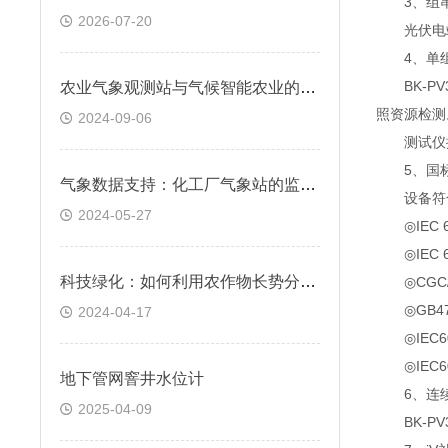
3、组串
2026-07-20
光伏电站
4、单组
BK-PV
农业气象观测站与气候智能农业的深度融合&德邦速运
照资源检测
2024-09-06
测试仪提供
5、国标
气象数据支持：化工厂气象站的监测参数有哪些？
设备符合
2024-05-27
◎IEC 6
◎IEC 6
科技绿化：如何利用农作物长势分析实现精准农业
◎CGC/G
◎GB479
2024-04-17
◎IEC60
◎IEC60
地下管网窨井水位计
6、连续
2025-04-09
BK-PV