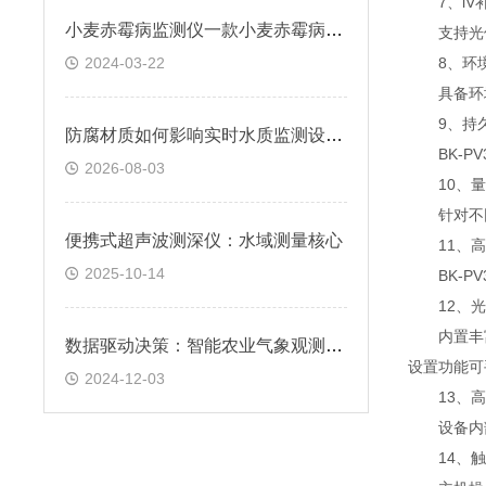
7、iV
小麦赤霉病监测仪一款小麦赤霉病，预警监测护丰收的小麦赤霉病监测仪
⽀持光伏
8、环境
2024-03-22
具备环境
9、持久
防腐材质如何影响实时水质监测设备野外使用寿命？
BK-PV
2026-08-03
10、量
针对不同规
便携式超声波测深仪：水域测量核心
11、⾼
2025-10-14
BK-PV
12、光
内置丰富
数据驱动决策：智能农业气象观测站在农业政策制定中的作用
设置功能可
2024-12-03
13、⾼
设备内部具
14、触