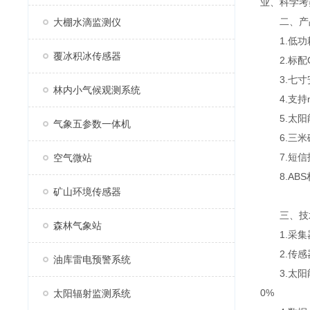
业、科学考
二、产
大棚水滴监测仪
1.低功耗
覆冰积冰传感器
2.标配G
3.七寸安卓
林内小气候观测系统
4.支持mo
5.太阳能
气象五参数一体机
6.三米
7.短信
空气微站
8.ABS
矿山环境传感器
三、技
森林气象站
1.采集器供
2.传感器m
油库雷电预警系统
3.太阳能供
0%
太阳辐射监测系统