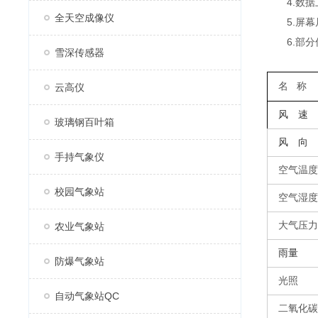
4.数据上
全天空成像仪
5.屏幕尺寸
6.部分
雪深传感器
名
称
云高仪
风 速
玻璃钢百叶箱
风 向
手持气象仪
空气温度
校园气象站
空气湿度
大气压力
农业气象站
雨量
防爆气象站
光照
自动气象站QC
二氧化碳