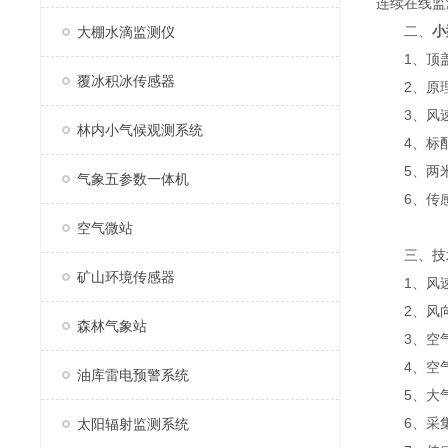
连续在线监
二、
小
大棚水滴监测仪
1、顶盖
覆冰积冰传感器
2、原理
3、风速
林内小气候观测系统
4、标配GP
5、两米
气象五参数一体机
6、传感器
空气微站
三、技
矿山环境传感器
1、风速：测
2、风向：测
森林气象站
3、空气温度
4、空气湿度
油库雷电预警系统
5、大气压力
6、采集器供
太阳辐射监测系统