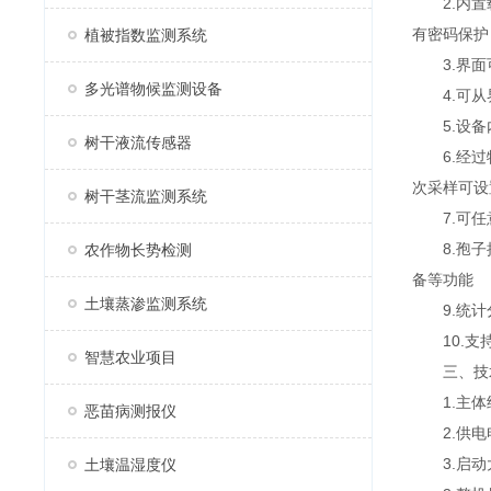
2.内置载
有密码保护
植被指数监测系统
3.界面可
多光谱物候监测设备
4.可从界
5.设备内
树干液流传感器
6.经过特
次采样可设
树干茎流监测系统
7.可任意
8.孢子捕
农作物长势检测
备等功能
土壤蒸渗监测系统
9.统计分
10.支
智慧农业项目
三、技
1.主体
恶苗病测报仪
2.供电电压
3.启动大功
土壤温湿度仪