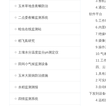
3.整机尺寸：
玉米草地贪夜蛾防治
4.通信方
软件平台
二点委夜蛾监测系统
5.工作环境
6.内置载
蝗虫在线监测站
7.绝缘电阻
8.摄像头
稻飞虱研究
9.操作系
土壤水分温度盐分ph测定仪
10.气体采
11.工作
田间小气候监测设备
四、云
1.具有
玉米大斑病防治措施
2.可实时
3.自动模
水稻监测测报
下发到设备
四情监测系统
4.远程控