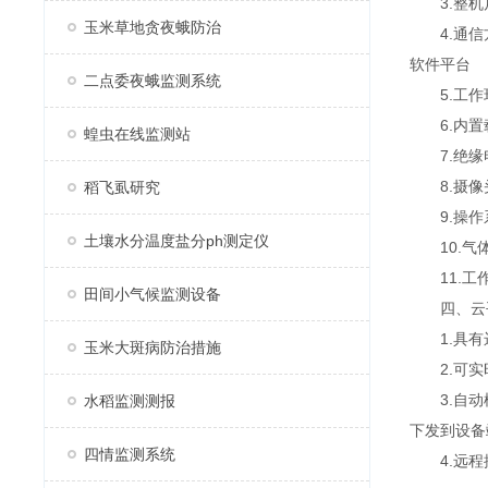
3.整机尺寸：
玉米草地贪夜蛾防治
4.通信方
软件平台
二点委夜蛾监测系统
5.工作环境
6.内置载
蝗虫在线监测站
7.绝缘电阻
8.摄像头
稻飞虱研究
9.操作系
土壤水分温度盐分ph测定仪
10.气体采
11.工作
田间小气候监测设备
四、云
1.具有
玉米大斑病防治措施
2.可实时
3.自动模
水稻监测测报
下发到设备
四情监测系统
4.远程控