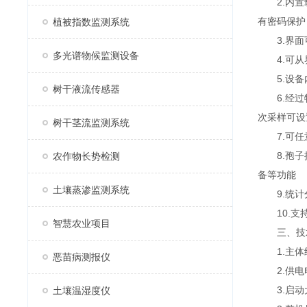
2.内置载
有密码保护
植被指数监测系统
3.界面可
多光谱物候监测设备
4.可从界
5.设备内
树干液流传感器
6.经过特
次采样可设
树干茎流监测系统
7.可任意
8.孢子捕
农作物长势检测
备等功能
土壤蒸渗监测系统
9.统计分
10.支
智慧农业项目
三、技
1.主体
恶苗病测报仪
2.供电电压
3.启动大功
土壤温湿度仪