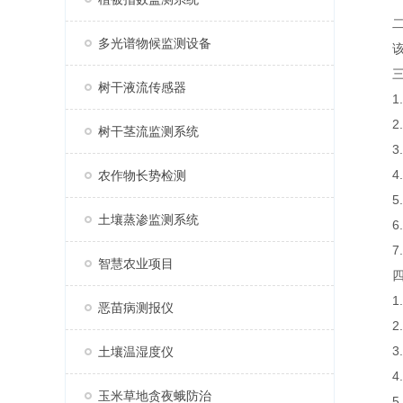
二
多光谱物候监测设备
该系
三、
树干液流传感器
1.
2.采
树干茎流监测系统
3.
4.支持
农作物长势检测
5.
土壤蒸渗监测系统
6.
7.支
智慧农业项目
四、
1.
恶苗病测报仪
2.
3.
土壤温湿度仪
4.
玉米草地贪夜蛾防治
5.