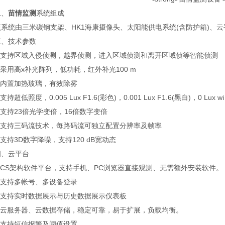
、
苗情监测
系统组成
统由三米碳钢支架、HK1海康摄像头、太阳能供电系统(含防护箱)、云
技术参数
支持区域入侵侦测，越界侦测，进入区域侦测和离开区域侦等智能侦测
用高x补光阵列，低功耗，红外补光100 m
内置加热玻璃，有效除雾
超低照度，0.005 Lux F1.6(彩色)，0.001 Lux F1.6(黑白)，0 Lux wi t
支持23倍光学变倍，16倍数字变倍
支持三码流技术，每路码流可独立配置分辨率及帧率
持3D数字降噪，支持120 dB宽动态
云平台
CS架构软件平台，支持手机、PC浏览器直接观测、无需额外安装软件。
支持多帐号、多设备登录
支持实时数据展示与历史数据展示仪表板
云服务器、云数据存储，稳定可靠，易于扩展，负载均衡。
支持短信报警及阈值设置