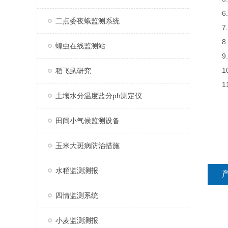
6.
二点委夜蛾监测系统
7.
8.
蝗虫在线监测站
9.支
10
稻飞虱研究
11.
土壤水分温度盐分ph测定仪
田间小气候监测设备
玉米大斑病防治措施
水稻监测测报
四情监测系统
小麦监测测报