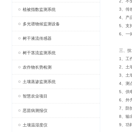
2、不受
3、传感
植被指数监测系统
4、产品采用
多光谱物候监测设备
5、支持1
6、一体
树干液流传感器
三、技
树干茎流监测系统
1、工作温
2、土壤湿度
农作物长势检测
3、土壤温度
土壤蒸渗监测系统
4、测点间
5、供电方
智慧农业项目
6、外壳
7、防护等
恶苗病测报仪
8、输出信号
9、功耗：
土壤温湿度仪