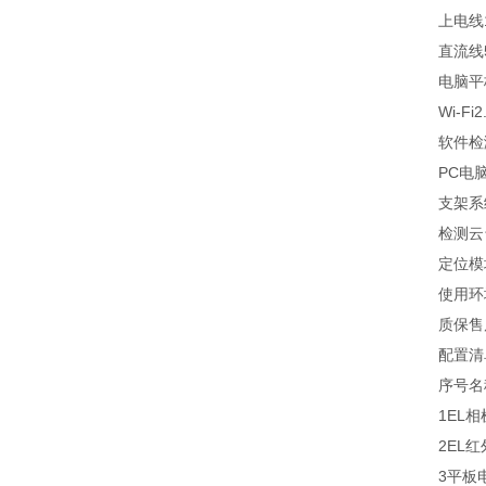
上电线1
直流线5m
电脑平板电
Wi-Fi2
软件检测A
PC电脑软
支架系统检
检测云台
定位模块
使用环境
质保售后2
配置清
序号名称
1EL相机
2EL红外
3平板电脑