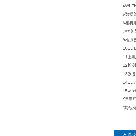
4Wi-Fi
5数据线
6相机电
7检测支
9检测云台
10EL-D
11上电
12检测定
13设备拉
14EL-
15win
*适用场
*其他标
产品