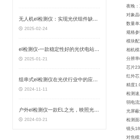
夜晚：直
对象晶硅
无人机el检测仪：实现光伏组件缺陷快速检测
数量单块
2025-02-24
规格参
模块配
el检测仪-一款稳定性好的光伏电站测试设备
相机模块像
分辨率600
2025-01-21
芯片23.5
红外芯片La
组串式el检测仪在光伏行业中的应用场景有哪些？
精度1.0mm
2024-11-11
检测速度1
弱电流测
户外el检测仪一款EL之光，映照光伏永恒，守护清洁未来的EL检测仪
光屏蔽灯光
2024-03-21
检测面积40
镜头18
对焦模式