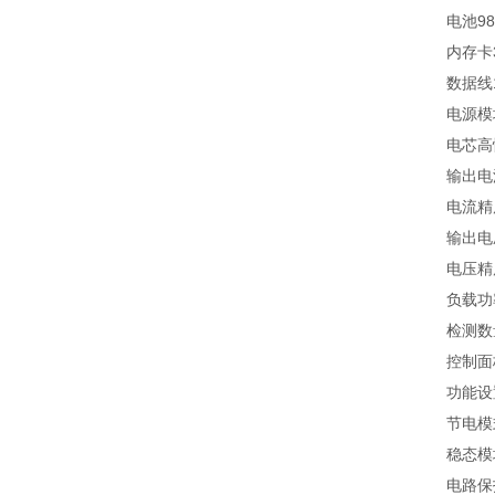
电池980
内存卡3
数据线1
电源模块
电芯高性
输出电流
电流精度0
输出电压
电压精度0
负载功率1
检测数量3
控制面板
功能设置
节电模式
稳态模块
电路保护